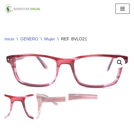
Saltar
al
contenido
Inicio
\
GENERO
\
Mujer
\
REF. BVLO21