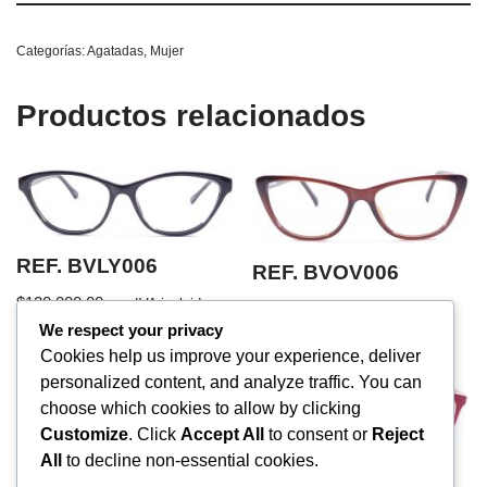
Categorías:
Agatadas
,
Mujer
Productos relacionados
REF. BVLY006
REF. BVOV006
$
120,000.00
con IVA incluido
$
120,000.00
con IVA incluido
We respect your privacy
Cookies help us improve your experience, deliver
personalized content, and analyze traffic. You can
choose which cookies to allow by clicking
Customize
. Click
Accept All
to consent or
Reject
All
to decline non-essential cookies.
REF. BVST8016
REF. BVLG012