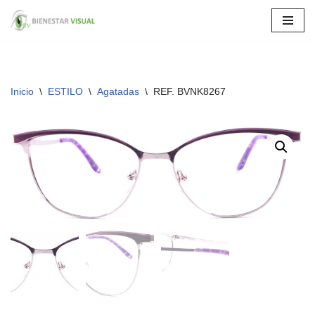
Saltar
al
contenido
Inicio
\
ESTILO
\
Agatadas
\
REF. BVNK8267