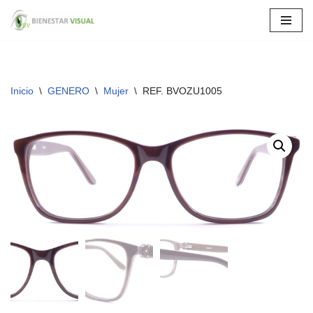
Saltar
al
contenido
Inicio
\
GENERO
\
Mujer
\
REF. BVOZU1005